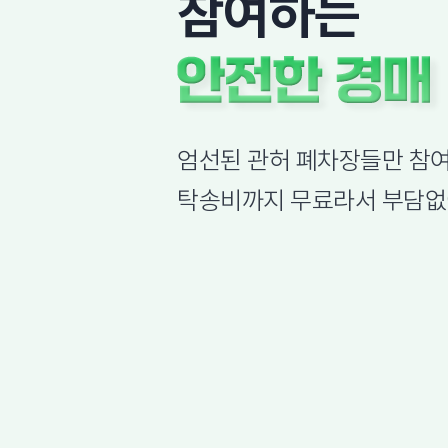
참여하는
엄선된 관허 폐차장들만 참여
탁송비까지 무료라서 부담없