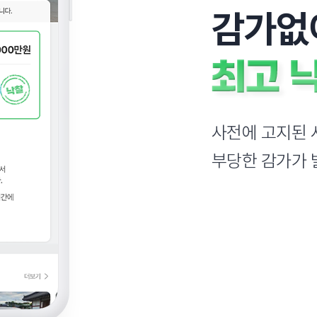
감가없
사전에 고지된 
부당한 감가가 